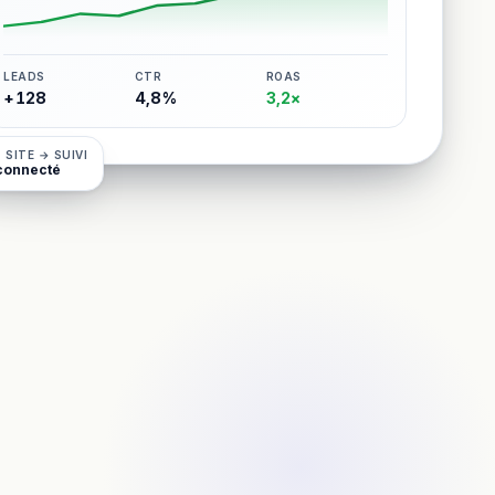
LEADS
CTR
ROAS
+128
4,8%
3,2×
 SITE → SUIVI
connecté