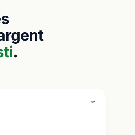
es
’argent
ti
.
0
2