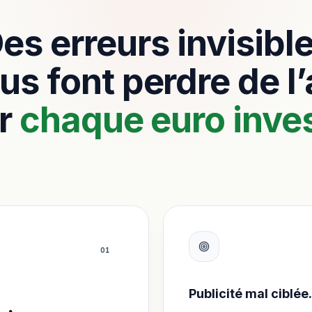
es erreurs invisibl
us font perdre de l
r
chaque euro inves
0
1
Publicité mal ciblée.