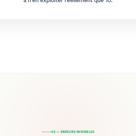
à n’en exploiter réellement que 10.
02 — ERREURS INVISIBLES