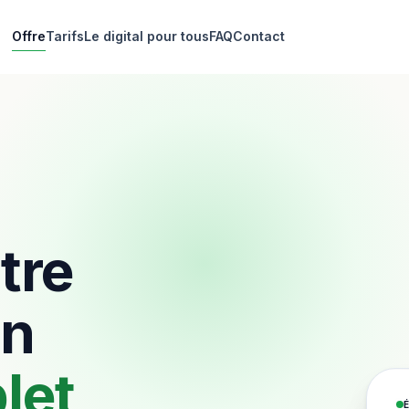
Offre
Tarifs
Le digital pour tous
FAQ
Contact
tre
un
let