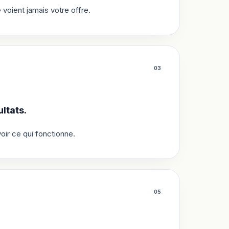
oient jamais votre offre.
0
3
ltats.
oir ce qui fonctionne.
0
5