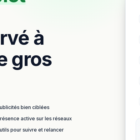
ervé à
e gros
ublicités bien ciblées
résence active sur les réseaux
tils pour suivre et relancer