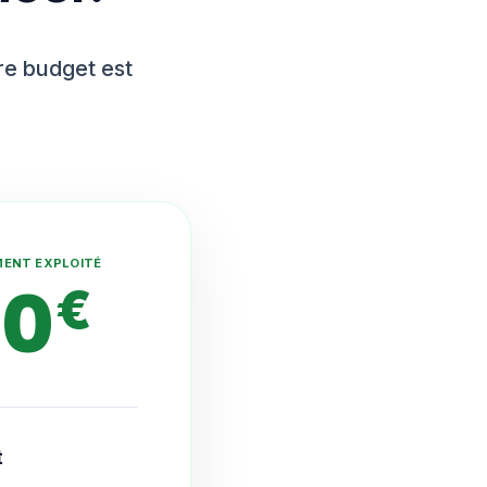
tre budget est
MENT EXPLOITÉ
10
€
t