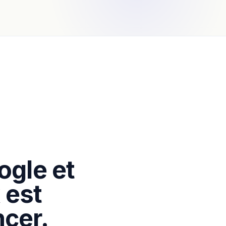
ogle et
 est
cer.