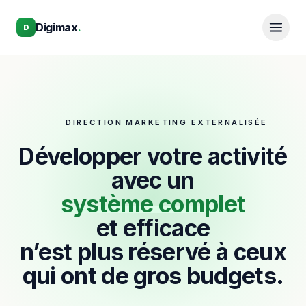
Aller au contenu principal
Aller au contenu principal
Digimax
.
D
DIRECTION MARKETING EXTERNALISÉE
Développer votre activité
avec un
système complet
et efficace
n’est plus réservé à ceux
qui ont de gros budgets.