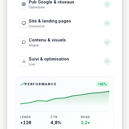
Pub Google & réseaux
Optimisée
Site & landing pages
Connecté
Contenu & visuels
Aligné
Suivi & optimisation
Live
PERFORMANCE
+42%
LEADS
CTR
ROAS
+128
4,8%
3,2×