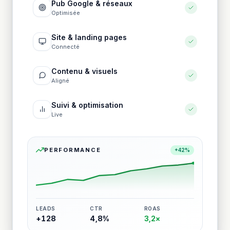
Pub Google & réseaux
Optimisée
Site & landing pages
Connecté
Contenu & visuels
Aligné
Suivi & optimisation
Live
PERFORMANCE
+42%
LEADS
CTR
ROAS
+128
4,8%
3,2×