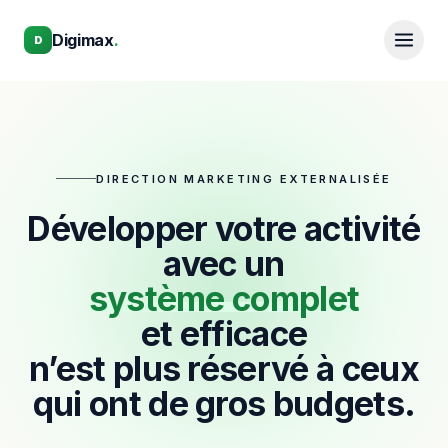
Aller au contenu principal
Aller au contenu principal
Digimax
.
D
DIRECTION MARKETING EXTERNALISÉE
Développer votre activité
avec un
système complet
et efficace
n’est plus réservé à ceux
qui ont de gros budgets.