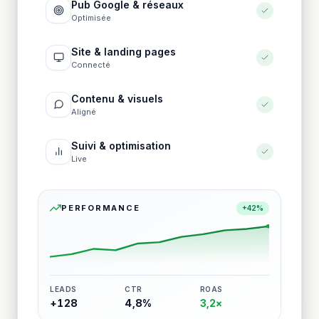
Pub Google & réseaux
Optimisée
Site & landing pages
Connecté
Contenu & visuels
Aligné
Suivi & optimisation
Live
PERFORMANCE
+42%
LEADS
CTR
ROAS
+128
4,8%
3,2×