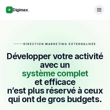
Aller au contenu principal
Aller au contenu principal
Digimax
.
D
DIRECTION MARKETING EXTERNALISÉE
Développer votre activité
avec un
système complet
et efficace
n’est plus réservé à ceux
qui ont de gros budgets.