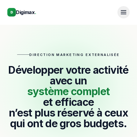
Aller au contenu principal
Aller au contenu principal
Digimax
.
D
DIRECTION MARKETING EXTERNALISÉE
Développer votre activité
avec un
système complet
et efficace
n’est plus réservé à ceux
qui ont de gros budgets.