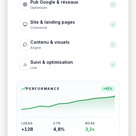
Pub Google & réseaux
Optimisée
Site & landing pages
Connecté
Contenu & visuels
Aligné
Suivi & optimisation
Live
PERFORMANCE
+42%
LEADS
CTR
ROAS
+128
4,8%
3,2×