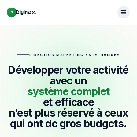
Aller au contenu principal
Aller au contenu principal
Digimax
.
D
DIRECTION MARKETING EXTERNALISÉE
Développer votre activité
avec un
système complet
et efficace
n’est plus réservé à ceux
qui ont de gros budgets.