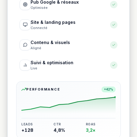
Pub Google & réseaux
Optimisée
Site & landing pages
Connecté
Contenu & visuels
Aligné
Suivi & optimisation
Live
PERFORMANCE
+42%
LEADS
CTR
ROAS
+128
4,8%
3,2×