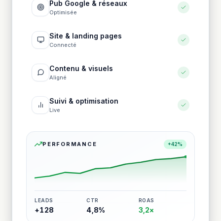
Pub Google & réseaux
Optimisée
Site & landing pages
Connecté
Contenu & visuels
Aligné
Suivi & optimisation
Live
PERFORMANCE
+42%
LEADS
CTR
ROAS
+128
4,8%
3,2×