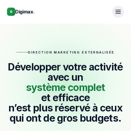
Aller au contenu principal
Aller au contenu principal
Digimax
.
D
DIRECTION MARKETING EXTERNALISÉE
Développer votre activité
avec un
système complet
et efficace
n’est plus réservé à ceux
qui ont de gros budgets.