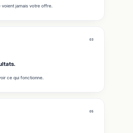
oient jamais votre offre.
0
3
ltats.
oir ce qui fonctionne.
0
5