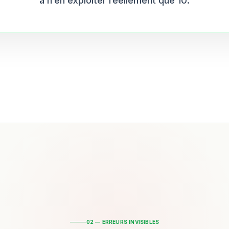
à n’en exploiter réellement que 10.
02 — ERREURS INVISIBLES