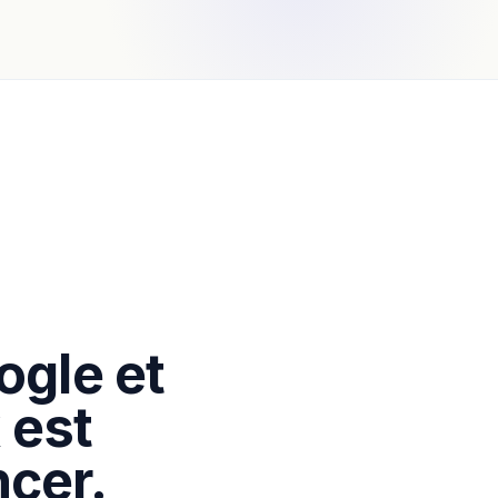
ogle et
 est
cer.