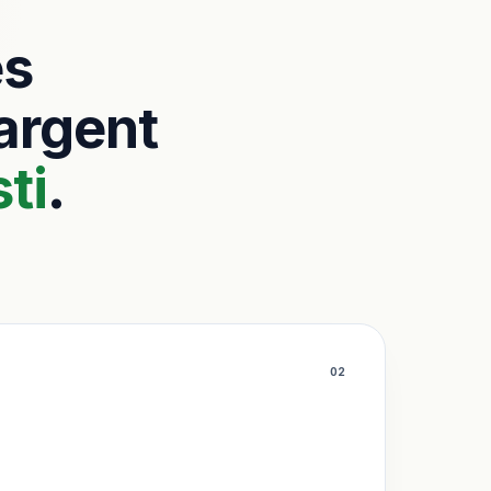
es
’argent
ti
.
0
2