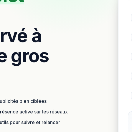
ervé à
e gros
ublicités bien ciblées
résence active sur les réseaux
tils pour suivre et relancer