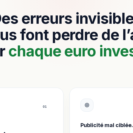
es erreurs invisibl
us font perdre de l
r
chaque euro inves
0
1
Publicité mal ciblée.