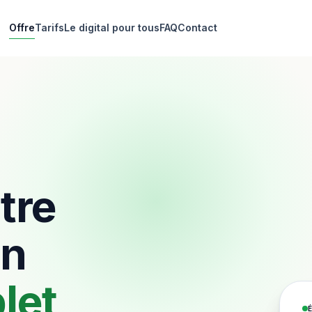
Offre
Tarifs
Le digital pour tous
FAQ
Contact
tre
un
let