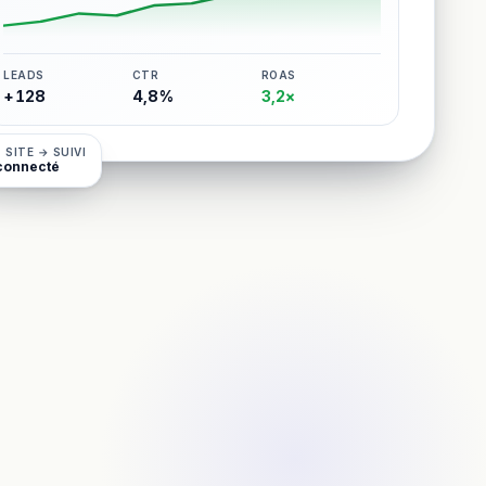
LEADS
CTR
ROAS
+128
4,8%
3,2×
 SITE → SUIVI
connecté