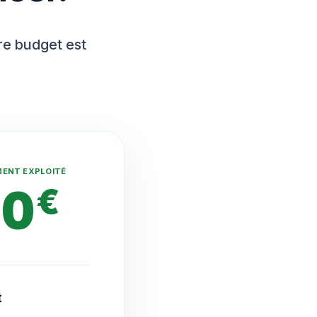
tre budget est
MENT EXPLOITÉ
10
€
t