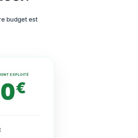
tre budget est
MENT EXPLOITÉ
10
€
t