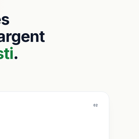
es
’argent
ti
.
0
2