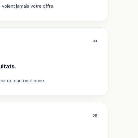
oient jamais votre offre.
0
3
ltats.
oir ce qui fonctionne.
0
5