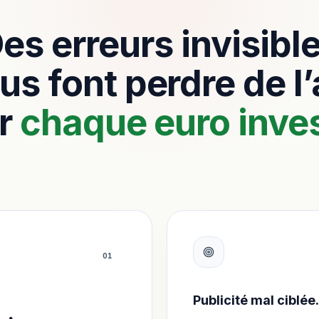
es erreurs invisibl
us font perdre de l
r
chaque euro inves
0
1
Publicité mal ciblée.