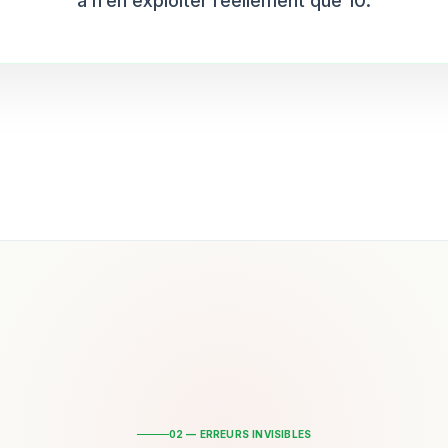
à n’en exploiter réellement que 10.
02 — ERREURS INVISIBLES