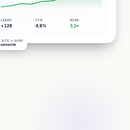
LEADS
CTR
ROAS
+128
4,8%
3,2×
 SITE → SUIVI
connecté