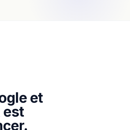
ogle et
 est
cer.