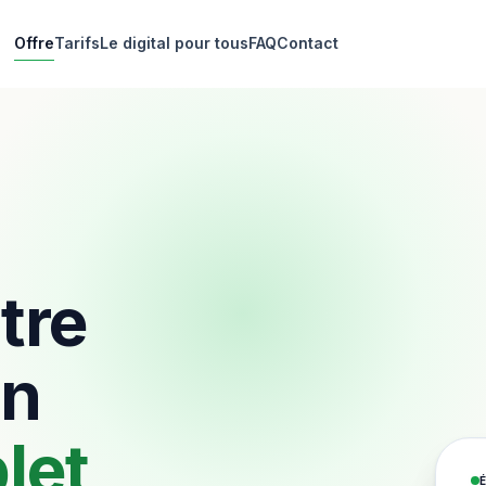
Offre
Tarifs
Le digital pour tous
FAQ
Contact
tre
un
let