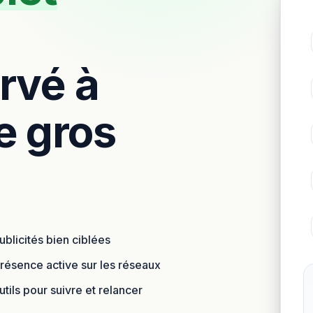
ervé à
e gros
ublicités bien ciblées
résence active sur les réseaux
tils pour suivre et relancer