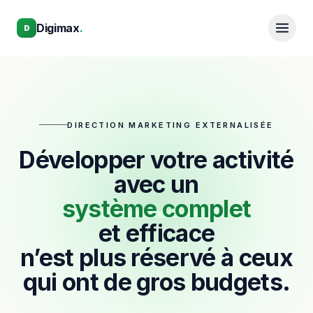
Aller au contenu principal
Aller au contenu principal
Digimax
.
D
DIRECTION MARKETING EXTERNALISÉE
Développer votre activité
avec un
système complet
et efficace
n’est plus réservé à ceux
qui ont de gros budgets.