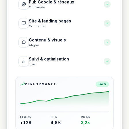
Pub Google & réseaux
Optimisée
Site & landing pages
Connecté
Contenu & visuels
Aligné
Suivi & optimisation
Live
PERFORMANCE
+42%
LEADS
CTR
ROAS
+128
4,8%
3,2×