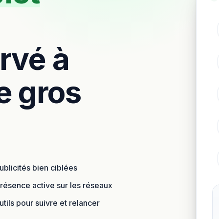
ervé à
e gros
ublicités bien ciblées
résence active sur les réseaux
tils pour suivre et relancer