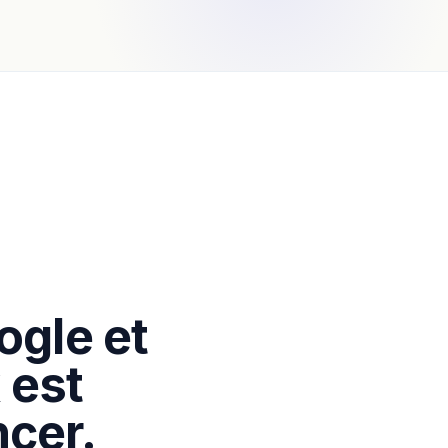
ogle et
 est
cer.