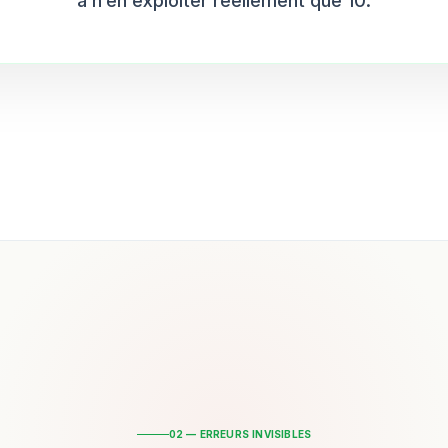
à n’en exploiter réellement que 10.
02 — ERREURS INVISIBLES