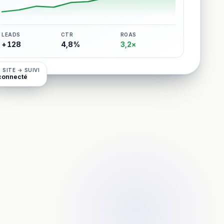
LEADS
CTR
ROAS
+128
4,8%
3,2×
 SITE → SUIVI
connecté