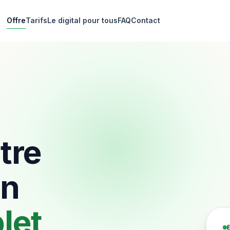
Offre
Tarifs
Le digital pour tous
FAQ
Contact
tre
un
let