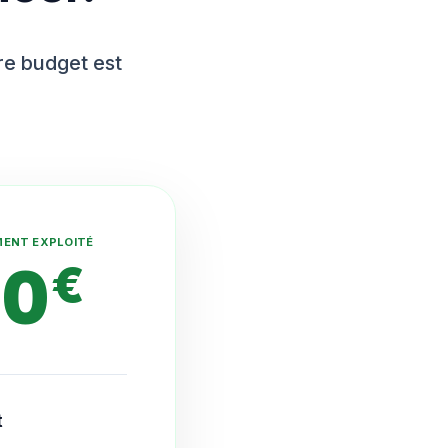
tre budget est
MENT EXPLOITÉ
10
€
t