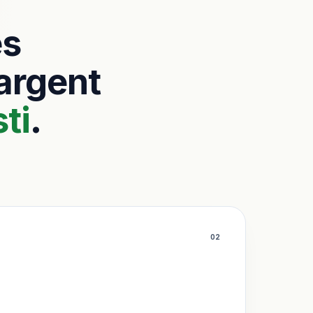
es
’argent
ti
.
0
2