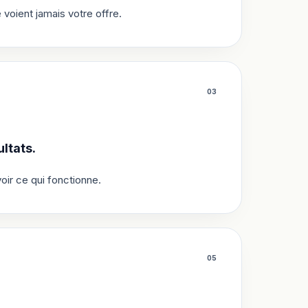
oient jamais votre offre.
0
3
ltats.
oir ce qui fonctionne.
0
5