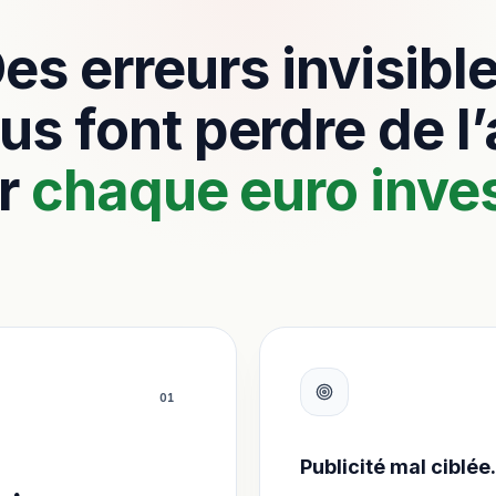
es erreurs invisibl
us font perdre de l
r
chaque euro inves
0
1
Publicité mal ciblée.