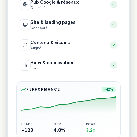
Pub Google & réseaux
Optimisée
Site & landing pages
Connecté
Contenu & visuels
Aligné
Suivi & optimisation
Live
PERFORMANCE
+42%
LEADS
CTR
ROAS
+128
4,8%
3,2×