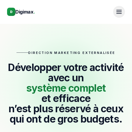
Aller au contenu principal
Aller au contenu principal
Digimax
.
D
DIRECTION MARKETING EXTERNALISÉE
Développer votre activité
avec un
système complet
et efficace
n’est plus réservé à ceux
qui ont de gros budgets.