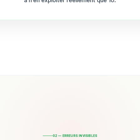
à n’en exploiter réellement que 10.
02 — ERREURS INVISIBLES