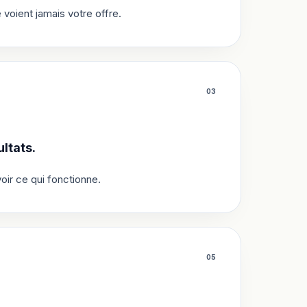
oient jamais votre offre.
0
3
ltats.
oir ce qui fonctionne.
0
5