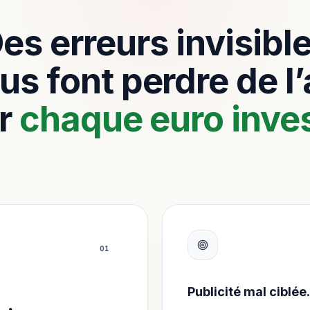
es erreurs invisibl
us font perdre de l
r
chaque euro inves
0
1
Publicité mal ciblée.