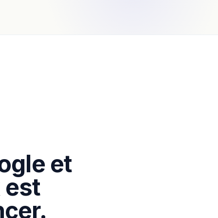
ogle et
 est
cer.