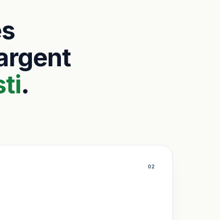
es
’argent
ti
.
0
2