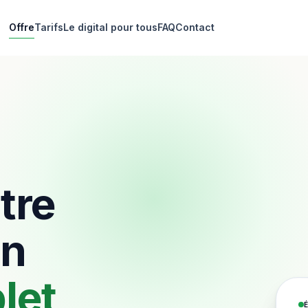
Offre
Tarifs
Le digital pour tous
FAQ
Contact
tre
un
let