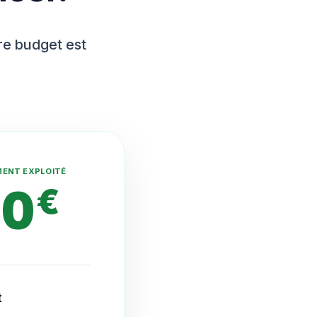
tre budget est
MENT EXPLOITÉ
10
€
t