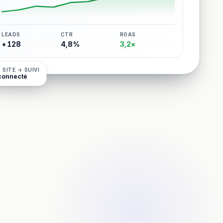
LEADS
CTR
ROAS
+128
4,8%
3,2×
 SITE → SUIVI
connecté