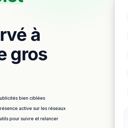
ervé à
e gros
ublicités bien ciblées
résence active sur les réseaux
tils pour suivre et relancer