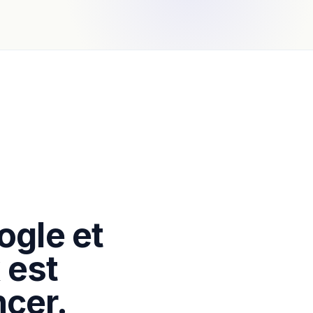
ogle et
 est
cer.