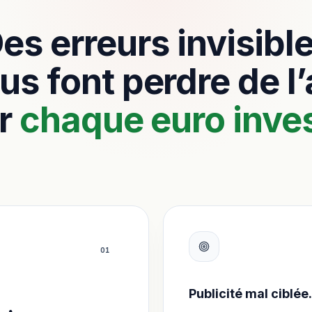
es erreurs invisibl
us font perdre de l
r
chaque euro inves
0
1
Publicité mal ciblée.