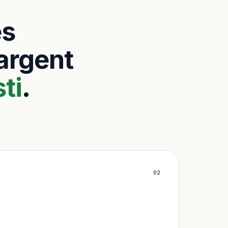
es
’argent
ti
.
0
2