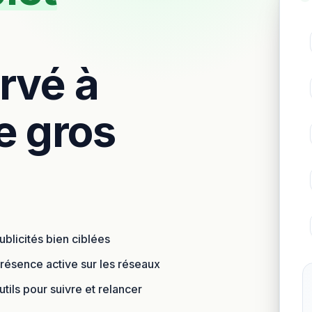
ervé à
e gros
ublicités bien ciblées
résence active sur les réseaux
tils pour suivre et relancer