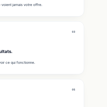
oient jamais votre offre.
0
3
ltats.
oir ce qui fonctionne.
0
5