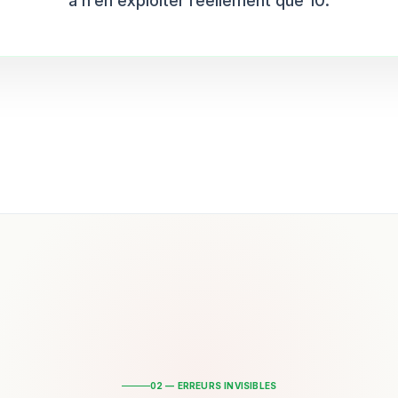
à n’en exploiter réellement que 10.
02 — ERREURS INVISIBLES