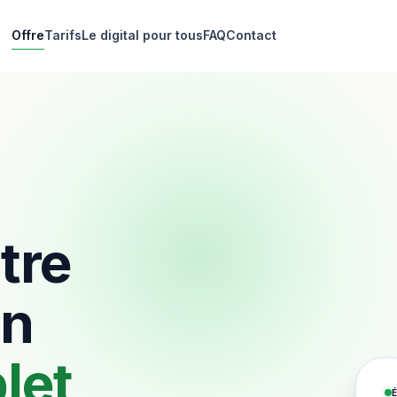
Offre
Tarifs
Le digital pour tous
FAQ
Contact
tre
un
let