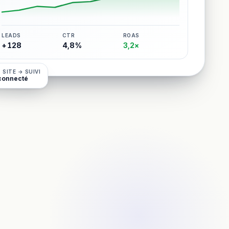
LEADS
CTR
ROAS
+128
4,8%
3,2×
 SITE → SUIVI
connecté