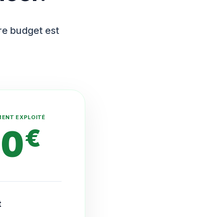
tre budget est
MENT EXPLOITÉ
10
€
t