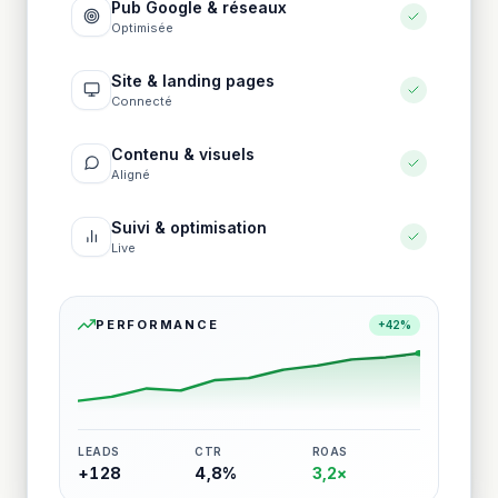
Pub Google & réseaux
Optimisée
Site & landing pages
Connecté
Contenu & visuels
Aligné
Suivi & optimisation
Live
PERFORMANCE
+42%
LEADS
CTR
ROAS
+128
4,8%
3,2×