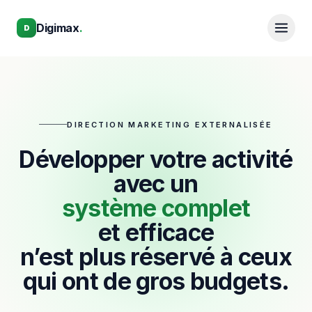
Aller au contenu principal
Aller au contenu principal
Digimax
.
D
DIRECTION MARKETING EXTERNALISÉE
Développer votre activité
avec un
système complet
et efficace
n’est plus réservé à ceux
qui ont de gros budgets.